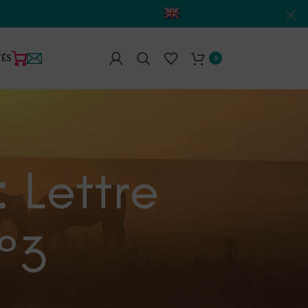
TÉS
0
: Lettre
°3