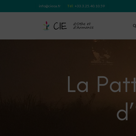
info@cieoa.fr
Tél
:
+33.3.25.40.10.59
Q
La Patt
d