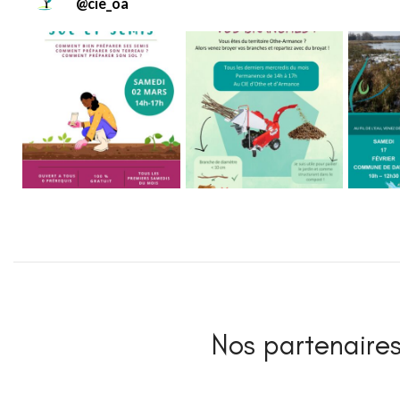
@
cie_oa
Nos partenaires 