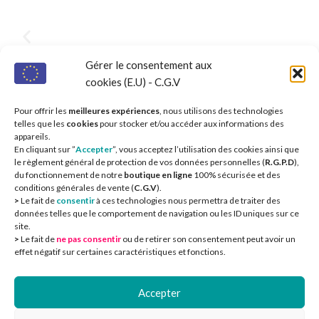
Gérer le consentement aux
cookies (E.U) - C.G.V
Pour offrir les
meilleures expériences
, nous utilisons des technologies
telles que les
cookies
pour stocker et/ou accéder aux informations des
appareils.
En cliquant sur ”
Accepter
”, vous acceptez l’utilisation des cookies ainsi que
le règlement général de protection de vos données personnelles (
R.G.P.D
),
du fonctionnement de notre
boutique en ligne
100% sécurisée et des
conditions générales de vente (
C.G.V
).
>
Le fait de
consentir
à ces technologies nous permettra de traiter des
données telles que le comportement de navigation ou les ID uniques sur ce
site.
>
Le fait de
ne pas consentir
ou de retirer son consentement peut avoir un
CIEOA
2
effet négatif sur certaines caractéristiques et fonctions.
Accepter