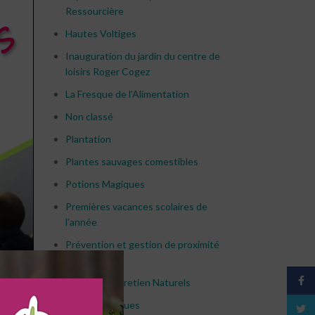
Ressourcière
Hautes Voltiges
Inauguration du jardin du centre de
loisirs Roger Cogez
La Fresque de l'Alimentation
Non classé
Plantation
Plantes sauvages comestibles
Potions Magiques
Premières vacances scolaires de
l'année
Prévention et gestion de proximité
des déchets
Face
Produit d’Entretien Naturels
Rallye de Pâques
Twitt