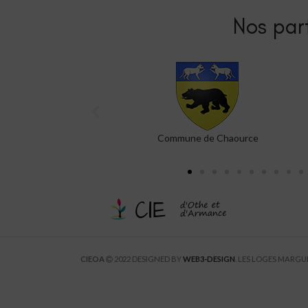
Nos part
ce
Canal 32
CIEOA
2022 DESIGNED BY
WEB3-DESIGN
. LES LOGES MARG