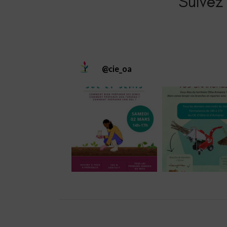
Suivez 
@
cie_oa