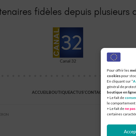
enaires fidèles depuis plusieurs a
L'Est Eclair
Comm
Pour offrir les
mei
cookies
pour stoc
En cliquant sur ”
A
général de protec
ACCUEIL
BOUTIQUE
ACTUS’
CONTACT
boutique en ligne
>
Le fait de
consen
le comportement de
>
Le fait de
ne pas
certaines caractér
UERON
Accep