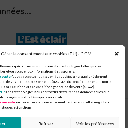
nnées.​..
Gérer le consentement aux cookies (E.U) - C.G.V
unautés de Communes du Chaourçois Val d'Armance
lleures expériences
, nous utilisons des technologies telles que les
ker et/ou accéder aux informations des appareils.
ccepter
”, vous acceptez l’utilisation des cookies ainsi que le règlement
tion de vos données personnelles (
R.G.P.D
), du fonctionnement de notre
100% sécurisée et des conditions générales de vente (
C.G.V
).
tir
à ces technologies nous permettra de traiter des données telles que
 navigation ou les ID uniques sur ce site.
 consentir
ou de retirer son consentement peut avoir un effet négatif sur
istiques et fonctions.
ter
Refuser
Voir les préférences