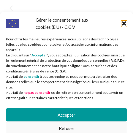
Gérer le consentement aux
Commune
cookies (E.U) - C.G.V
Pour offrir les
meilleures expériences
, nous utilisons des technologies
telles que les
cookies
pour stocker et/ou accéder aux informations des
appareils.
En cliquant sur ”
Accepter
”, vous acceptez l’utilisation des cookies ainsi que
le règlement général de protection de vos données personnelles (
R.G.P.D
),
du fonctionnement de notre
boutique en ligne
100% sécurisée et des
conditions générales de vente (
C.G.V
).
>
Le fait de
consentir
à ces technologies nous permettra de traiter des
données telles que le comportement de navigation ou les ID uniques sur ce
site.
>
Le fait de
ne pas consentir
ou de retirer son consentement peut avoir un
CIEOA
2
effet négatif sur certaines caractéristiques et fonctions.
Accepter
Refuser