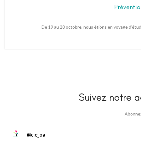
Préventio
De 19 au 20 octobre, nous étions en voyage d'étud
Suivez notre ac
Abonnez 
@
cie_oa