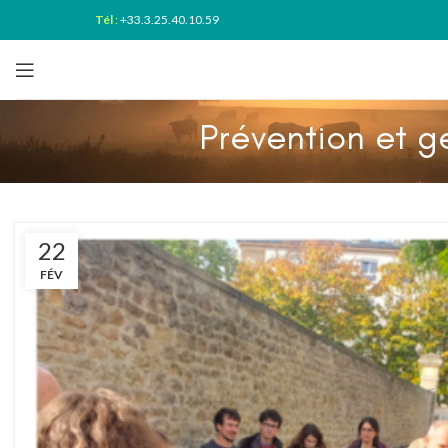
Tél
:
+33.3.25.40.10.59
Prévention et g
22
FÉV