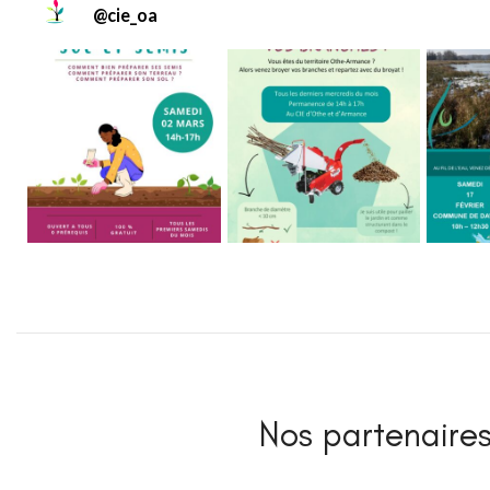
@
cie_oa
Nos partenaires 