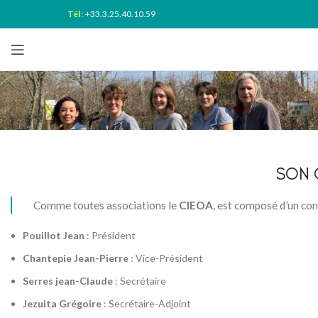
Tél
:
+33.3.25.40.10.59
SON 
Comme toutes associations le
CIEOA
, est composé d’un con
Pouillot Jean
: Président
Chantepie Jean-Pierre
: Vice-Président
Serres jean-Claude
: Secrétaire
Jezuita Grégoire
: Secrétaire-Adjoint