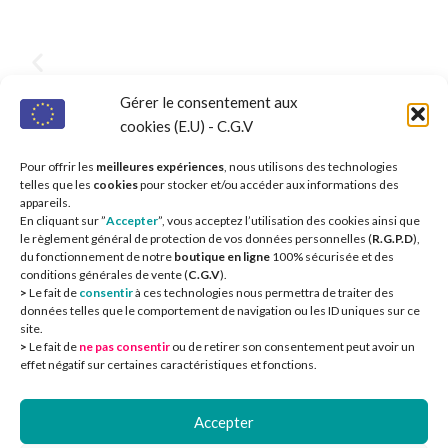
Gérer le consentement aux
cookies (E.U) - C.G.V
Pour offrir les
meilleures expériences
, nous utilisons des technologies
telles que les
cookies
pour stocker et/ou accéder aux informations des
appareils.
En cliquant sur ”
Accepter
”, vous acceptez l’utilisation des cookies ainsi que
le règlement général de protection de vos données personnelles (
R.G.P.D
),
du fonctionnement de notre
boutique en ligne
100% sécurisée et des
conditions générales de vente (
C.G.V
).
>
Le fait de
consentir
à ces technologies nous permettra de traiter des
données telles que le comportement de navigation ou les ID uniques sur ce
site.
>
Le fait de
ne pas consentir
ou de retirer son consentement peut avoir un
CIEOA
2
effet négatif sur certaines caractéristiques et fonctions.
Accepter