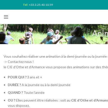
Tél
:
+33.3.25.40.10.59
Ani
Vous souhaitez réaliser une animation à la demi-journée ou la journée 
-> Contactez nous !
le CIE d’Othe et d’Armance vous propose des animations sur des thém
POUR QUI ?
3 ans et +
DURÉE ?
A la journée ou à la demi-journée
QUAND ?
Toute l’année
OU ?
Elles peuvent être réalisées : soit au
CIE d’Othe et d’Arman
vous disposez.