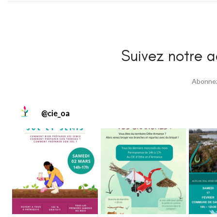
Suivez notre ac
Abonnez 
@
cie_oa