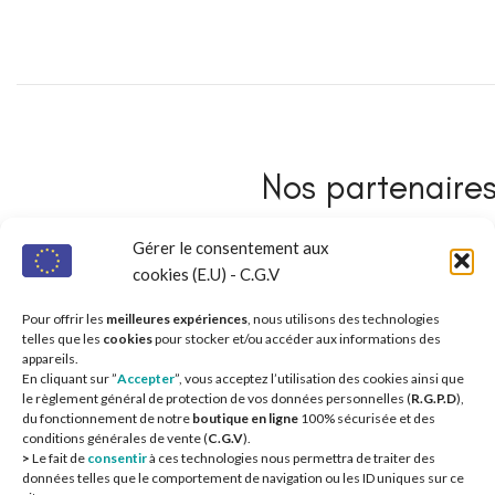
Nos partenaires 
Gérer le consentement aux
cookies (E.U) - C.G.V
Pour offrir les
meilleures expériences
, nous utilisons des technologies
telles que les
cookies
pour stocker et/ou accéder aux informations des
appareils.
En cliquant sur ”
Accepter
”, vous acceptez l’utilisation des cookies ainsi que
le règlement général de protection de vos données personnelles (
R.G.P.D
),
du fonctionnement de notre
boutique en ligne
100% sécurisée et des
conditions générales de vente (
C.G.V
).
>
Le fait de
consentir
à ces technologies nous permettra de traiter des
données telles que le comportement de navigation ou les ID uniques sur ce