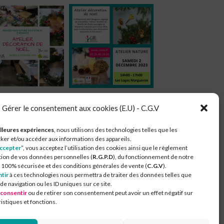
Gérer le consentement aux cookies (E.U) - C.G.V
lleures expériences
, nous utilisons des technologies telles que les
ker et/ou accéder aux informations des appareils.
ccepter
”, vous acceptez l’utilisation des cookies ainsi que le règlement
nnées.​..
tion de vos données personnelles (
R.G.P.D
), du fonctionnement de notre
100% sécurisée et des conditions générales de vente (
C.G.V
).
tir
à ces technologies nous permettra de traiter des données telles que
 navigation ou les ID uniques sur ce site.
 consentir
ou de retirer son consentement peut avoir un effet négatif sur
istiques et fonctions.