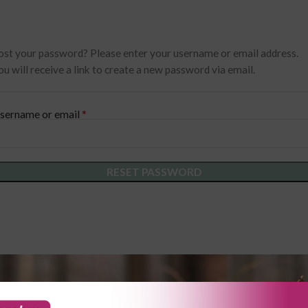
ost your password? Please enter your username or email address.
ou will receive a link to create a new password via email.
*
sername or email
RESET PASSWORD