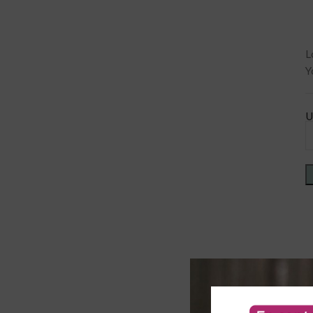
L
Y
U