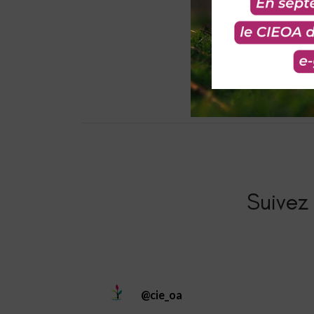
Suivez 
@
cie_oa