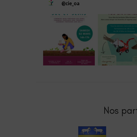
@
cie_oa
Nos part