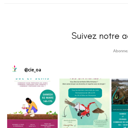
Suivez notre ac
Abonnez 
@
cie_oa