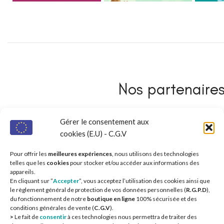
Nos partenaires 
Gérer le consentement aux
cookies (E.U) - C.G.V
Pour offrir les
meilleures expériences
, nous utilisons des technologies
telles que les
cookies
pour stocker et/ou accéder aux informations des
appareils.
En cliquant sur ”
Accepter
”, vous acceptez l’utilisation des cookies ainsi que
le règlement général de protection de vos données personnelles (
R.G.P.D
),
du fonctionnement de notre
boutique en ligne
100% sécurisée et des
conditions générales de vente (
C.G.V
).
>
Le fait de
consentir
à ces technologies nous permettra de traiter des