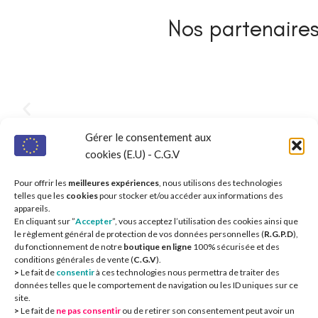
Nos partenaires 
Gérer le consentement aux
cookies (E.U) - C.G.V
Pour offrir les
meilleures expériences
, nous utilisons des technologies
telles que les
cookies
pour stocker et/ou accéder aux informations des
appareils.
En cliquant sur ”
Accepter
”, vous acceptez l’utilisation des cookies ainsi que
le règlement général de protection de vos données personnelles (
R.G.P.D
),
du fonctionnement de notre
boutique en ligne
100% sécurisée et des
conditions générales de vente (
C.G.V
).
>
Le fait de
consentir
à ces technologies nous permettra de traiter des
données telles que le comportement de navigation ou les ID uniques sur ce
site.
>
Le fait de
ne pas consentir
ou de retirer son consentement peut avoir un
CIEOA
2