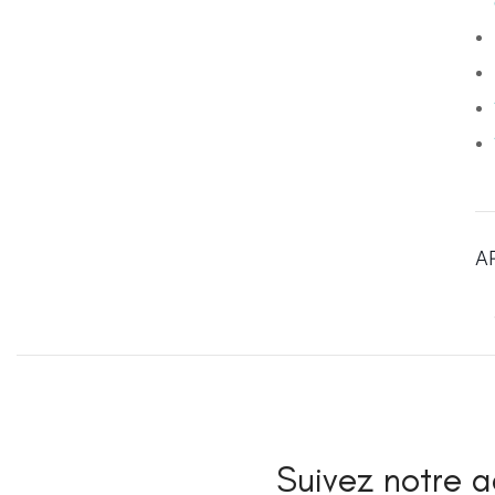
A
Suivez notre ac