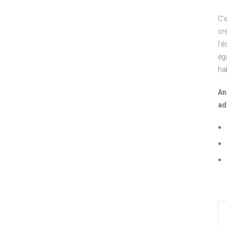
C’
cr
l’
ég
ha
An
ad