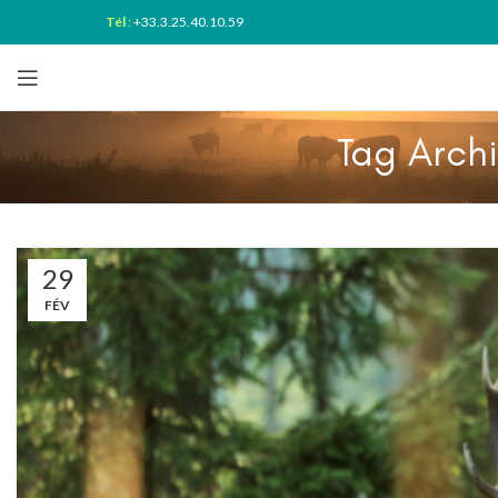
Tél
:
+33.3.25.40.10.59
Tag Arch
29
FÉV