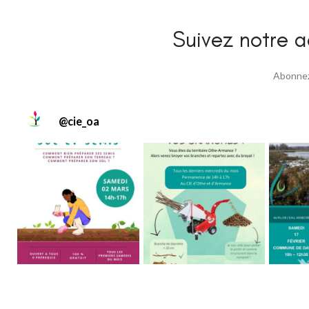
Suivez notre ac
Abonnez 
@
cie_oa