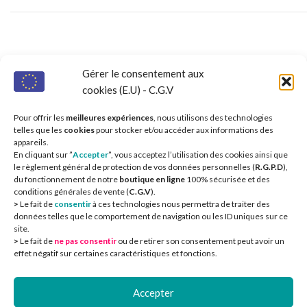
Nos partenaires 
Gérer le consentement aux
cookies (E.U) - C.G.V
Pour offrir les
meilleures expériences
, nous utilisons des technologies
telles que les
cookies
pour stocker et/ou accéder aux informations des
appareils.
En cliquant sur ”
Accepter
”, vous acceptez l’utilisation des cookies ainsi que
le règlement général de protection de vos données personnelles (
R.G.P.D
),
du fonctionnement de notre
boutique en ligne
100% sécurisée et des
conditions générales de vente (
C.G.V
).
>
Le fait de
consentir
à ces technologies nous permettra de traiter des
données telles que le comportement de navigation ou les ID uniques sur ce
site.
>
Le fait de
ne pas consentir
ou de retirer son consentement peut avoir un
effet négatif sur certaines caractéristiques et fonctions.
Accepter