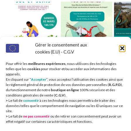
Gérer le consentement aux
cookies (E.U) - C.G.V
Pour offrir les
meilleures expériences
, nous utilisons des technologies
telles que les
cookies
pour stocker et/ou accéder aux informations des
appareils.
En cliquant sur ”
Accepter
”, vous acceptez l’utilisation des cookies ainsi que
le règlement général de protection de vos données personnelles (
R.G.P.D
),
du fonctionnement de notre
boutique en ligne
100% sécurisée et des
conditions générales de vente (
C.G.V
).
>
Le fait de
consentir
à ces technologies nous permettra de traiter des
Nos partenaires 
données telles que le comportement de navigation ou les ID uniques sur ce
site.
>
Le fait de
ne pas consentir
ou de retirer son consentement peut avoir un
effet négatif sur certaines caractéristiques et fonctions.