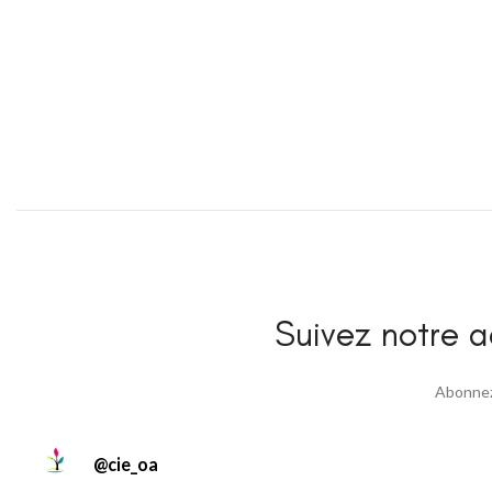
Suivez notre ac
Abonnez 
@
cie_oa