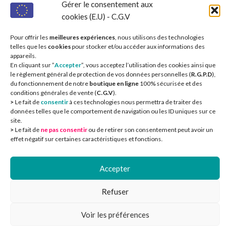
Gérer le consentement aux
cookies (E.U) - C.G.V
Pour offrir les
meilleures expériences
, nous utilisons des technologies
telles que les
cookies
pour stocker et/ou accéder aux informations des
appareils.
En cliquant sur ”
Accepter
”, vous acceptez l’utilisation des cookies ainsi que
le règlement général de protection de vos données personnelles (
R.G.P.D
),
du fonctionnement de notre
boutique en ligne
100% sécurisée et des
conditions générales de vente (
C.G.V
).
>
Le fait de
consentir
à ces technologies nous permettra de traiter des
données telles que le comportement de navigation ou les ID uniques sur ce
site.
>
Le fait de
ne pas consentir
ou de retirer son consentement peut avoir un
effet négatif sur certaines caractéristiques et fonctions.
Accepter
CIEOA
2
Refuser
Voir les préférences
0