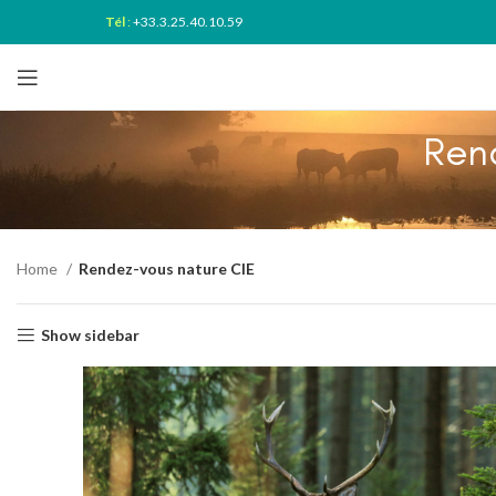
Tél
:
+33.3.25.40.10.59
Ren
Home
Rendez-vous nature CIE
Show sidebar