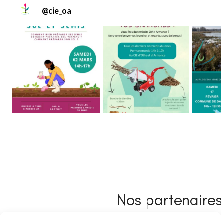
@
cie_oa
Nos partenaires 