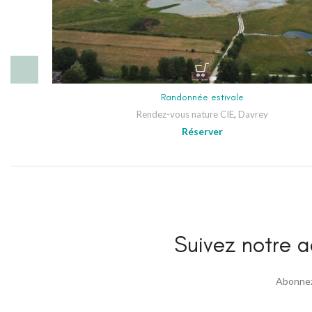
Randonnée estivale
Rendez-vous nature CIE
,
Davrey
Réserver
Suivez notre ac
Abonnez 