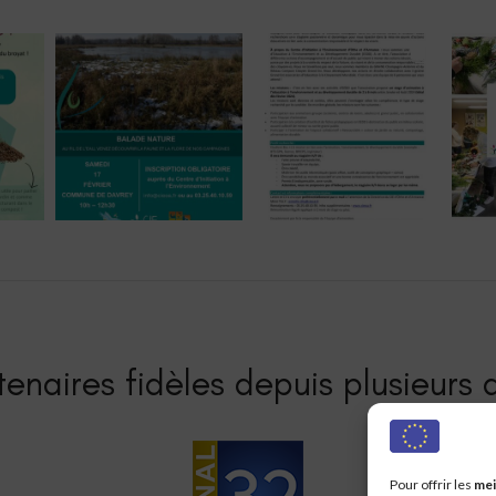
enaires fidèles depuis plusieurs a
Pour offrir les
mei