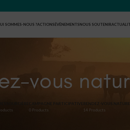
UI SOMMES-NOUS ?
ACTIONS
ÉVÈNEMENTS
NOUS SOUTENIR
ACTUALI
ez-vous natur
 RESSOURCIÈRE
CAMPAGNE PARTICIPATIVE
RENDEZ-VOUS NATURE 
roducts
0 Products
14 Products