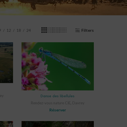
9
12
18
24
Filters
SELECT OPTIONS
ey
Danse des libellules
Rendez-vous nature CIE
,
Davrey
Réserver