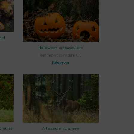
oël
SELECT OPTIONS
Halloween crépusculaire
Rendez-vous nature CIE
Réserver
SELECT OPTIONS
 pommes
A l’écoute du brame