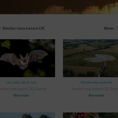
Rendez-vous nature CIE
Show
SELECT OPTIONS
SELECT OPTIONS
Les ailes de la nuit
Randonnée estivale
ndez-vous nature CIE
,
Davrey
Rendez-vous nature CIE
,
Davr
Réserver
Réserver