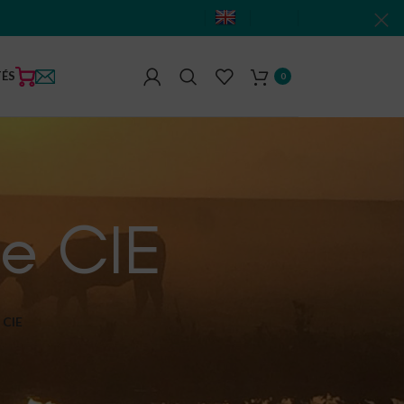
TÉS
0
e CIE
CIE