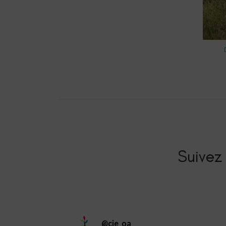
Suivez 
@
cie_oa