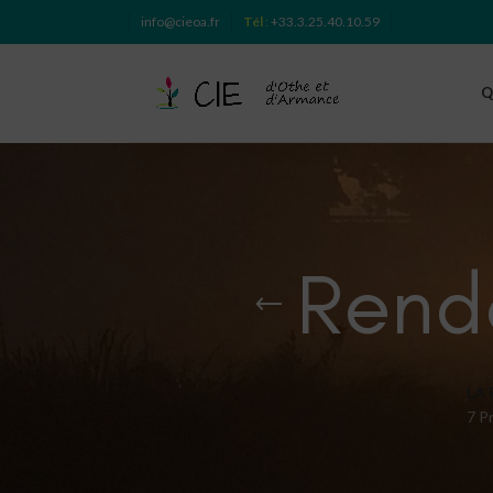
info@cieoa.fr
Tél
:
+33.3.25.40.10.59
Q
Rend
LA
7 P