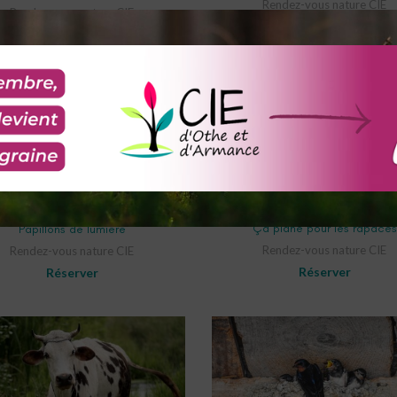
Rendez-vous nature CIE
Rendez-vous nature CIE
Réserver
Réserver
SELECT OPTIONS
SELECT OPTIONS
Ça plane pour les rapaces
Papillons de lumière
Rendez-vous nature CIE
Rendez-vous nature CIE
Réserver
Réserver