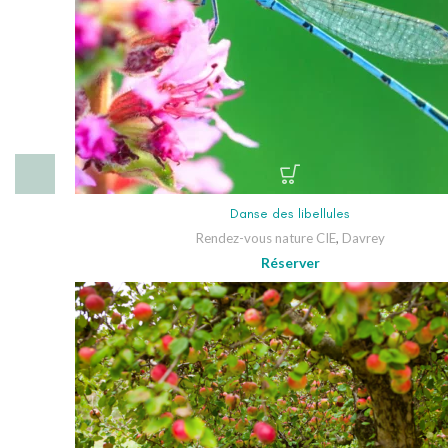
Danse des libellules
Rendez-vous nature CIE
,
Davrey
Réserver