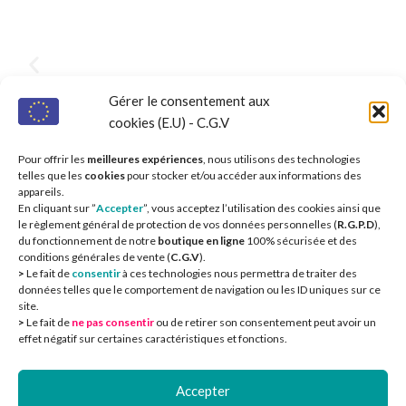
Gérer le consentement aux
cookies (E.U) - C.G.V
Pour offrir les
meilleures expériences
, nous utilisons des technologies
telles que les
cookies
pour stocker et/ou accéder aux informations des
appareils.
En cliquant sur ”
Accepter
”, vous acceptez l’utilisation des cookies ainsi que
le règlement général de protection de vos données personnelles (
R.G.P.D
),
du fonctionnement de notre
boutique en ligne
100% sécurisée et des
conditions générales de vente (
C.G.V
).
>
Le fait de
consentir
à ces technologies nous permettra de traiter des
données telles que le comportement de navigation ou les ID uniques sur ce
site.
>
Le fait de
ne pas consentir
ou de retirer son consentement peut avoir un
CIEOA
2
effet négatif sur certaines caractéristiques et fonctions.
Accepter