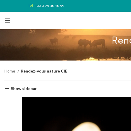
Tél
:
+33.3.25.40.10.59
Ren
Home
Rendez-vous nature CIE
Show sidebar