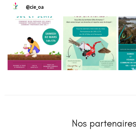
@
cie_oa
Nos partenaires 