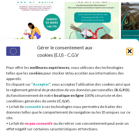
Gérer le consentement aux
cookies (E.U) - C.G.V
Pour offrir les
meilleures expériences
, nous utilisons des technologies
telles que les
cookies
pour stocker et/ou accéder aux informations des
appareils.
En cliquant sur ”
Accepter
”, vous acceptez l’utilisation des cookies ainsi que
le règlement général de protection de vos données personnelles (
R.G.P.D
),
du fonctionnement de notre
boutique en ligne
100% sécurisée et des
conditions générales de vente (
C.G.V
).
>
Le fait de
consentir
à ces technologies nous permettra de traiter des
Nos partenaires 
données telles que le comportement de navigation ou les ID uniques sur ce
site.
>
Le fait de
ne pas consentir
ou de retirer son consentement peut avoir un
effet négatif sur certaines caractéristiques et fonctions.