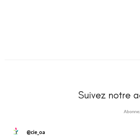
Suivez notre ac
Abonnez 
@
cie_oa