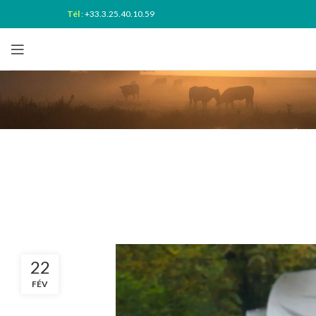
Tél
:
+33.3.25.40.10.59
22
FÉV