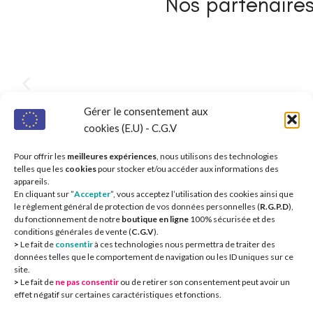
Nos partenaires 
Gérer le consentement aux
cookies (E.U) - C.G.V
Pour offrir les
meilleures expériences
, nous utilisons des technologies
telles que les
cookies
pour stocker et/ou accéder aux informations des
appareils.
En cliquant sur ”
Accepter
”, vous acceptez l’utilisation des cookies ainsi que
le règlement général de protection de vos données personnelles (
R.G.P.D
),
du fonctionnement de notre
boutique en ligne
100% sécurisée et des
conditions générales de vente (
C.G.V
).
>
Le fait de
consentir
à ces technologies nous permettra de traiter des
données telles que le comportement de navigation ou les ID uniques sur ce
site.
>
Le fait de
ne pas consentir
ou de retirer son consentement peut avoir un
CIEOA
2
effet négatif sur certaines caractéristiques et fonctions.