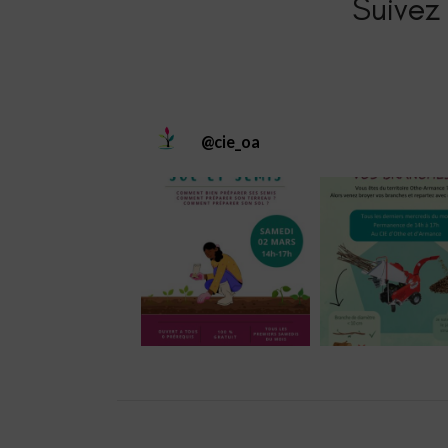
Suivez 
@
cie_oa