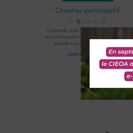
Chantier participatif
By
CIEOA
Ce samedi, c'était chantier participatif ! On a
repoussé la pluie ! Au programme : préparation
du jardin pour passer l'automne et l...
CONTINUE READING