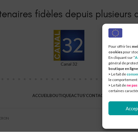
enaires fidèles depuis plusieurs a
Pour offrir les
mei
cookies
pour stoc
En cliquant sur ”
A
général de protec
L'Est Eclair
Com
boutique en ligne
>
Le fait de
consen
le comportement de
>
Le fait de
ne pas
certaines caractér
ACCUEIL
BOUTIQUE
ACTUS’
CONTACT
Accep
UERON