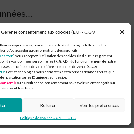
nnées.​..
Gérer le consentement aux cookies (E.U) - C.G.V
lleures expériences
, nous utilisons des technologies telles que les
ker et/ou accéder aux informations des appareils.
ccepter
”, vous acceptez l’utilisation des cookies ainsi que le règlement
tion de vos données personnelles (
R.G.P.D
), du fonctionnement de notre
munautés de Communes du Chaourçois Val d'Armance
100% sécurisée et des conditions générales de vente (
C.G.V
).
tir
à ces technologies nous permettra de traiter des données telles que
 navigation ou les ID uniques sur ce site.
 consentir
ou de retirer son consentement peut avoir un effet négatif sur
istiques et fonctions.
ter
Refuser
Voir les préférences
Politique de cookies
C.G.V – R.G.P.D