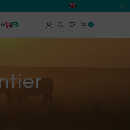
TÉS
0
ntier