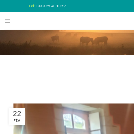
Tél
:
+33.3.25.40.10.59
22
FÉV