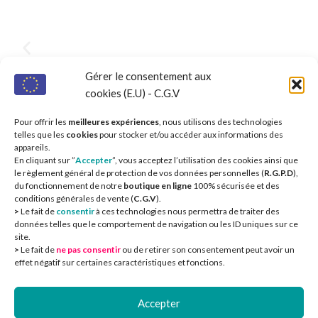
Gérer le consentement aux
cookies (E.U) - C.G.V
Pour offrir les
meilleures expériences
, nous utilisons des technologies
telles que les
cookies
pour stocker et/ou accéder aux informations des
appareils.
En cliquant sur ”
Accepter
”, vous acceptez l’utilisation des cookies ainsi que
le règlement général de protection de vos données personnelles (
R.G.P.D
),
du fonctionnement de notre
boutique en ligne
100% sécurisée et des
conditions générales de vente (
C.G.V
).
>
Le fait de
consentir
à ces technologies nous permettra de traiter des
données telles que le comportement de navigation ou les ID uniques sur ce
site.
>
Le fait de
ne pas consentir
ou de retirer son consentement peut avoir un
CIEOA
2
effet négatif sur certaines caractéristiques et fonctions.
Accepter