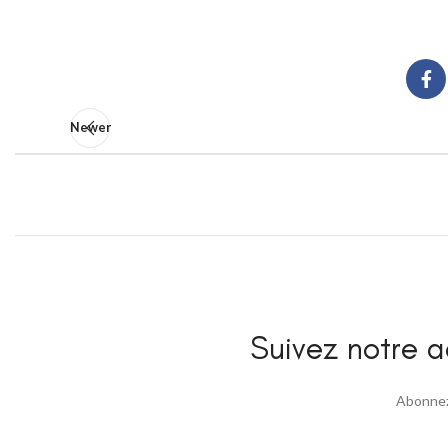
Newer
Suivez notre ac
Abonnez 