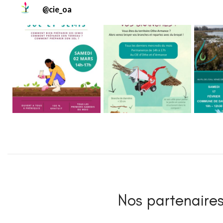
@
cie_oa
Nos partenaires 