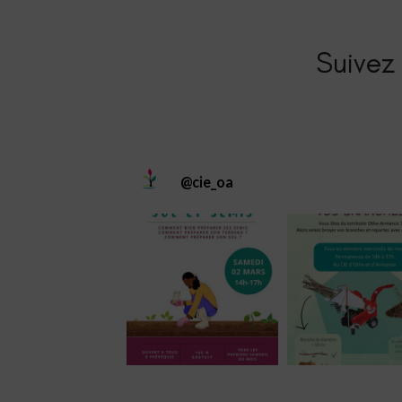
Suivez 
@
cie_oa