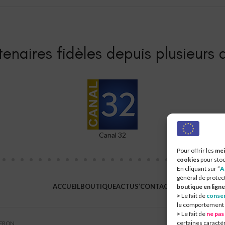
enaires fidèles depuis plusieurs a
L'Est Eclair
Co
Pour offrir les
mei
cookies
pour stoc
En cliquant sur ”
A
général de protec
ACCUEIL
BOUTIQUE
ACTUS’
CONTACT
boutique en ligne
>
Le fait de
consen
le comportement de
>
Le fait de
ne pas
certaines caractér
UERON