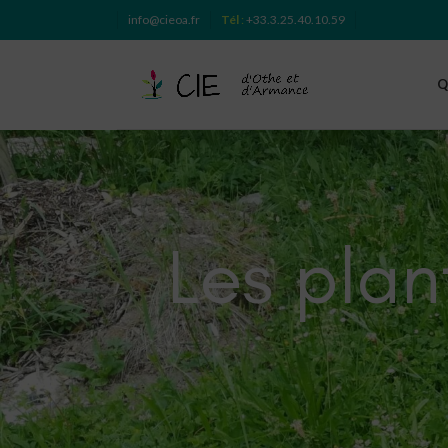
info@cieoa.fr
Tél
:
+33.3.25.40.10.59
Q
Les plan