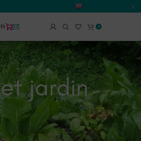
TÉS
0
et jardin