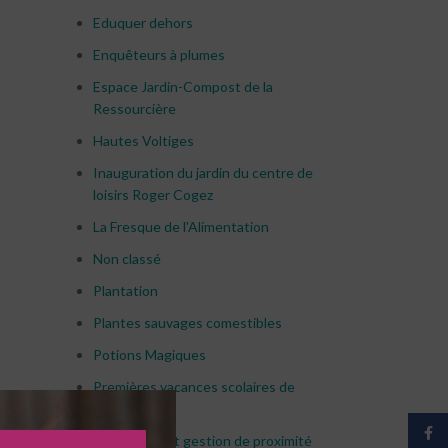
Eduquer dehors
Enquêteurs à plumes
Espace Jardin-Compost de la
Ressourcière
Hautes Voltiges
Inauguration du jardin du centre de
loisirs Roger Cogez
La Fresque de l'Alimentation
Non classé
Plantation
Plantes sauvages comestibles
Potions Magiques
Premières vacances scolaires de
l'année
Face
Prévention et gestion de proximité