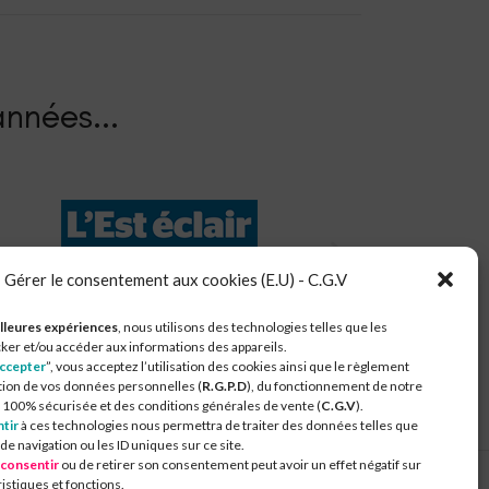
nnées.​..
Gérer le consentement aux cookies (E.U) - C.G.V
mmunautés de Communes du Chaourçois Val d'Armance
lleures expériences
, nous utilisons des technologies telles que les
ker et/ou accéder aux informations des appareils.
ccepter
”, vous acceptez l’utilisation des cookies ainsi que le règlement
tion de vos données personnelles (
R.G.P.D
), du fonctionnement de notre
100% sécurisée et des conditions générales de vente (
C.G.V
).
tir
à ces technologies nous permettra de traiter des données telles que
 navigation ou les ID uniques sur ce site.
 consentir
ou de retirer son consentement peut avoir un effet négatif sur
istiques et fonctions.