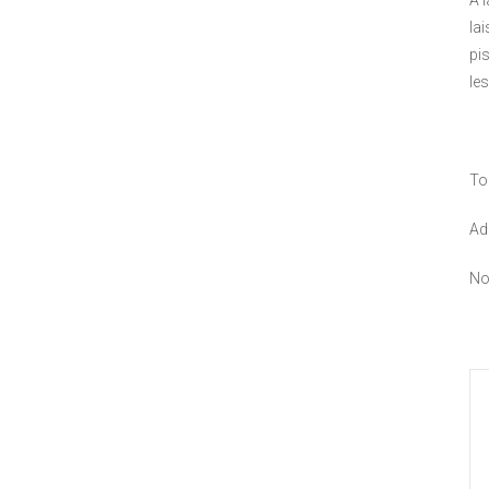
A 
lai
pi
le
P
To
Ad
No