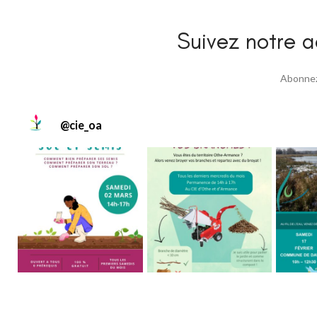
Suivez notre ac
Abonnez 
@
cie_oa