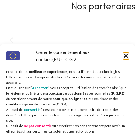
Nos partenaires 
Gérer le consentement aux
cookies (E.U) - C.G.V
Pour offrir les
meilleures expériences
, nous utilisons des technologies
telles que les
cookies
pour stocker et/ou accéder aux informations des
appareils.
En cliquant sur ”
Accepter
”, vous acceptez l’utilisation des cookies ainsi que
le règlement général de protection de vos données personnelles (
R.G.P.D
),
du fonctionnement de notre
boutique en ligne
100% sécurisée et des
conditions générales de vente (
C.G.V
).
>
Le fait de
consentir
à ces technologies nous permettra de traiter des
données telles que le comportement de navigation ou les ID uniques sur ce
site.
>
Le fait de
ne pas consentir
ou de retirer son consentement peut avoir un
CIEOA
2
effet négatif sur certaines caractéristiques et fonctions.