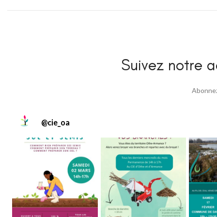
Suivez notre ac
Abonnez 
@
cie_oa