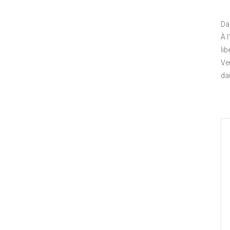
Da
À l
lib
Ve
da