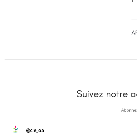
A
Suivez notre ac
Abonnez 
@
cie_oa