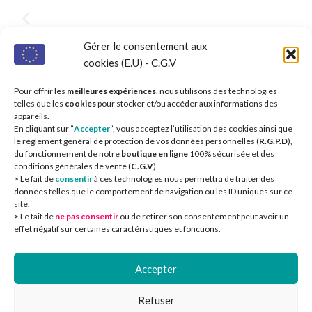
Gérer le consentement aux
cookies (E.U) - C.G.V
Pour offrir les
meilleures expériences
, nous utilisons des technologies
telles que les
cookies
pour stocker et/ou accéder aux informations des
appareils.
En cliquant sur ”
Accepter
”, vous acceptez l’utilisation des cookies ainsi que
le règlement général de protection de vos données personnelles (
R.G.P.D
),
du fonctionnement de notre
boutique en ligne
100% sécurisée et des
conditions générales de vente (
C.G.V
).
>
Le fait de
consentir
à ces technologies nous permettra de traiter des
données telles que le comportement de navigation ou les ID uniques sur ce
site.
>
Le fait de
ne pas consentir
ou de retirer son consentement peut avoir un
CIEOA
2
effet négatif sur certaines caractéristiques et fonctions.
Accepter
Refuser