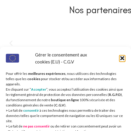
Nos partenaires 
Gérer le consentement aux
cookies (E.U) - C.G.V
Pour offrir les
meilleures expériences
, nous utilisons des technologies
telles que les
cookies
pour stocker et/ou accéder aux informations des
appareils.
En cliquant sur ”
Accepter
”, vous acceptez l’utilisation des cookies ainsi que
le règlement général de protection de vos données personnelles (
R.G.P.D
),
du fonctionnement de notre
boutique en ligne
100% sécurisée et des
conditions générales de vente (
C.G.V
).
>
Le fait de
consentir
à ces technologies nous permettra de traiter des
données telles que le comportement de navigation ou les ID uniques sur ce
site.
>
Le fait de
ne pas consentir
ou de retirer son consentement peut avoir un
CIEOA
2