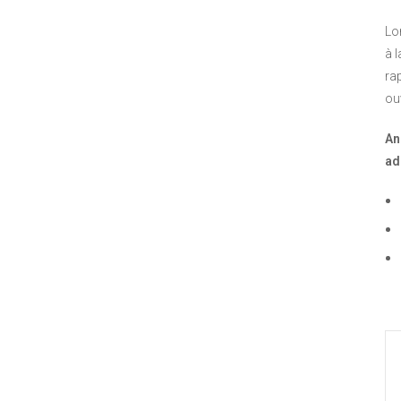
Lon
à 
ra
ou
An
ad