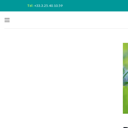
Tél
:
+33.3.25.40.10.59