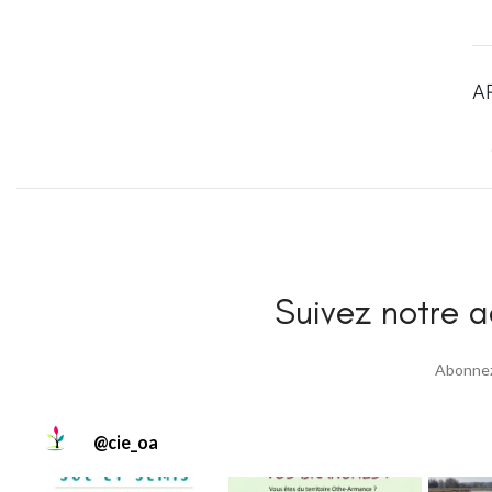
A
Suivez notre ac
Abonnez 
@
cie_oa