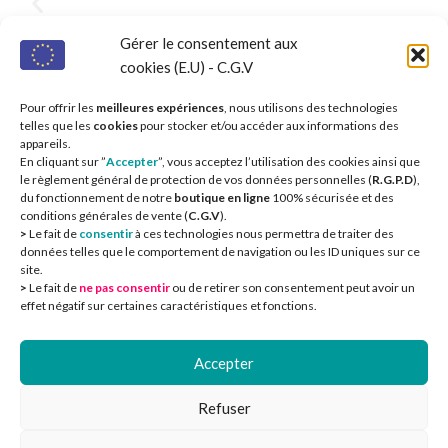
Gérer le consentement aux
Commune de Chaource
cookies (E.U) - C.G.V
Pour offrir les
meilleures expériences
, nous utilisons des technologies
telles que les
cookies
pour stocker et/ou accéder aux informations des
appareils.
En cliquant sur ”
Accepter
”, vous acceptez l’utilisation des cookies ainsi que
le règlement général de protection de vos données personnelles (
R.G.P.D
),
du fonctionnement de notre
boutique en ligne
100% sécurisée et des
conditions générales de vente (
C.G.V
).
>
Le fait de
consentir
à ces technologies nous permettra de traiter des
données telles que le comportement de navigation ou les ID uniques sur ce
site.
>
Le fait de
ne pas consentir
ou de retirer son consentement peut avoir un
CIEOA
2
effet négatif sur certaines caractéristiques et fonctions.
Accepter
Refuser