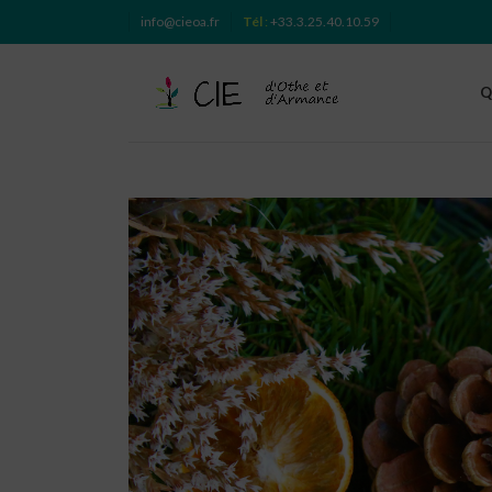
info@cieoa.fr
Tél
:
+33.3.25.40.10.59
Q