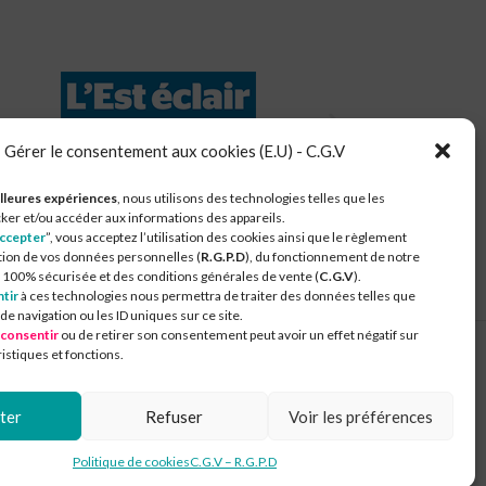
Gérer le consentement aux cookies (E.U) - C.G.V
nautés de Communes du Chaourçois Val d'Armance
lleures expériences
, nous utilisons des technologies telles que les
ker et/ou accéder aux informations des appareils.
ccepter
”, vous acceptez l’utilisation des cookies ainsi que le règlement
tion de vos données personnelles (
R.G.P.D
), du fonctionnement de notre
100% sécurisée et des conditions générales de vente (
C.G.V
).
tir
à ces technologies nous permettra de traiter des données telles que
 navigation ou les ID uniques sur ce site.
 consentir
ou de retirer son consentement peut avoir un effet négatif sur
istiques et fonctions.
ter
Refuser
Voir les préférences
Politique de cookies
C.G.V – R.G.P.D