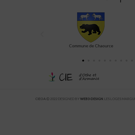
e
Canal 32
CIEOA
2022 DESIGNED BY
WEB3-DESIGN
. LES LOGES MARG