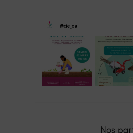
@
cie_oa
Nos part