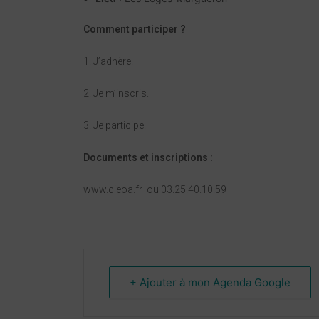
Comment participer ?
1. J’adhère.
2. Je m’inscris.
3. Je participe.
D
ocuments et inscriptions :
www.cieoa.fr ou
03.25.40.10.59
+ Ajouter à mon Agenda Google