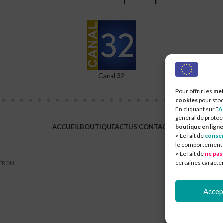
L'Est Eclair
Commu
Pour offrir les
mei
cookies
pour stoc
En cliquant sur ”
A
général de protec
ACCUEIL
BOUTIQUE
ACTUS’
CONTACT
boutique en ligne
>
Le fait de
consen
le comportement de
>
Le fait de
ne pas
certaines caractér
UERON
Accep