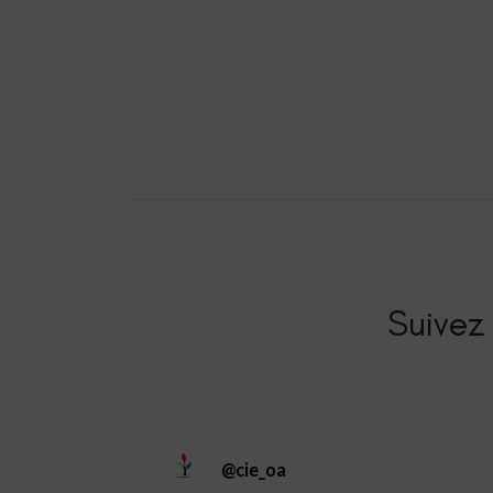
Suivez 
@
cie_oa