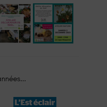
nnées.​..