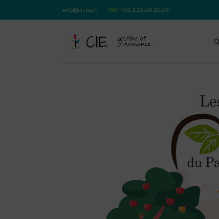
info@cieoa.fr
Tél
:
+33.3.25.40.10.59
Q