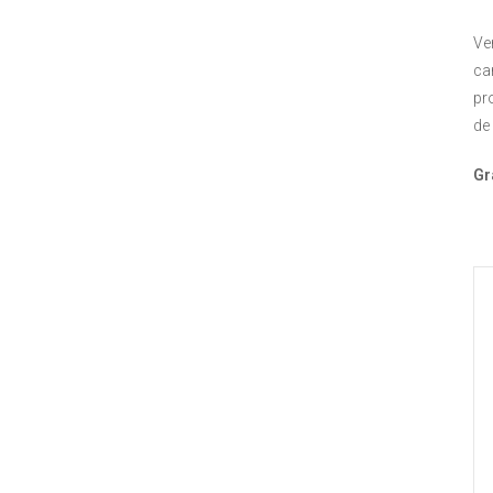
Ve
ca
pr
de
Gr