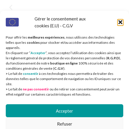
Gérer le consentement aux
cookies (E.U) - C.G.V
Pour offrir les
meilleures expériences
, nous utilisons des technologies
telles que les
cookies
pour stocker et/ou accéder aux informations des
appareils.
En cliquant sur ”
Accepter
”, vous acceptez l’utilisation des cookies ainsi que
le règlement général de protection de vos données personnelles (
R.G.P.D
),
du fonctionnement de notre
boutique en ligne
100% sécurisée et des
conditions générales de vente (
C.G.V
).
>
Le fait de
consentir
à ces technologies nous permettra de traiter des
données telles que le comportement de navigation ou les ID uniques sur ce
site.
>
Le fait de
ne pas consentir
ou de retirer son consentement peut avoir un
CIEOA
2
effet négatif sur certaines caractéristiques et fonctions.
Accepter
Refuser