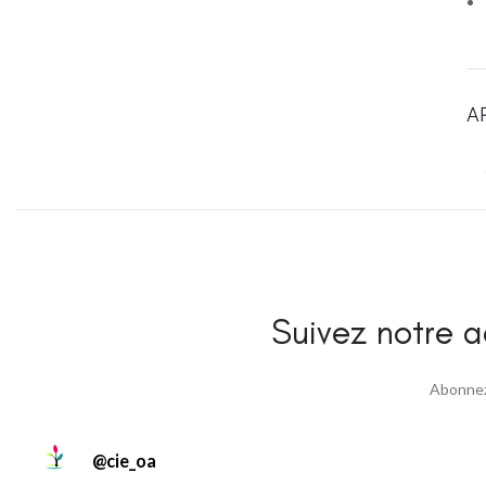
A
Suivez notre ac
Abonnez 
@
cie_oa