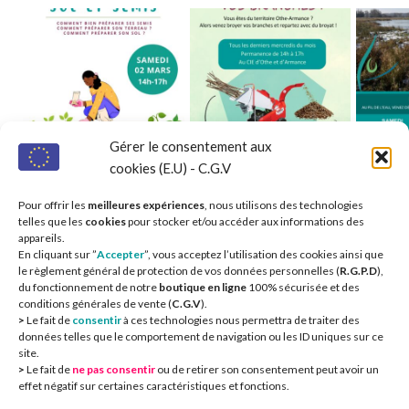
Gérer le consentement aux
cookies (E.U) - C.G.V
Pour offrir les
meilleures expériences
, nous utilisons des technologies
telles que les
cookies
pour stocker et/ou accéder aux informations des
appareils.
En cliquant sur ”
Accepter
”, vous acceptez l’utilisation des cookies ainsi que
le règlement général de protection de vos données personnelles (
R.G.P.D
),
du fonctionnement de notre
boutique en ligne
100% sécurisée et des
conditions générales de vente (
C.G.V
).
Nos partenaires 
>
Le fait de
consentir
à ces technologies nous permettra de traiter des
données telles que le comportement de navigation ou les ID uniques sur ce
site.
>
Le fait de
ne pas consentir
ou de retirer son consentement peut avoir un
effet négatif sur certaines caractéristiques et fonctions.