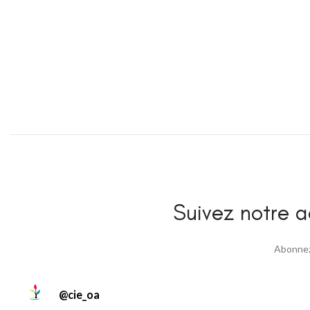
Suivez notre ac
Abonnez 
@
cie_oa