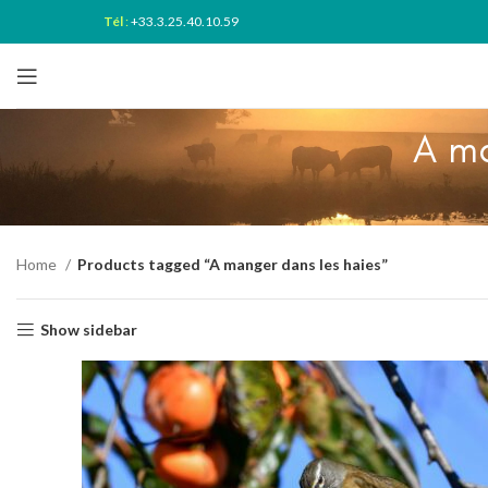
Tél
:
+33.3.25.40.10.59
A ma
Home
Products tagged “A manger dans les haies”
Show sidebar