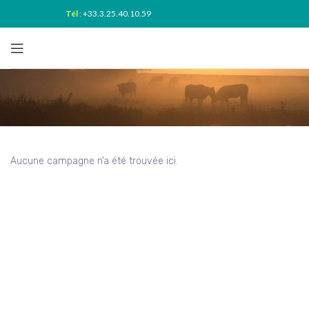
Tél
:
+33.3.25.40.10.59
Aucune campagne n’a été trouvée ici.