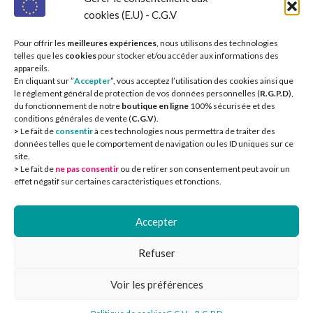
cookies (E.U) - C.G.V
Pour offrir les
meilleures expériences
, nous utilisons des technologies
telles que les
cookies
pour stocker et/ou accéder aux informations des
appareils.
En cliquant sur ”
Accepter
”, vous acceptez l’utilisation des cookies ainsi que
le règlement général de protection de vos données personnelles (
R.G.P.D
),
du fonctionnement de notre
boutique en ligne
100% sécurisée et des
conditions générales de vente (
C.G.V
).
>
Le fait de
consentir
à ces technologies nous permettra de traiter des
données telles que le comportement de navigation ou les ID uniques sur ce
site.
>
Le fait de
ne pas consentir
ou de retirer son consentement peut avoir un
effet négatif sur certaines caractéristiques et fonctions.
Nos partenaires 
Accepter
Refuser
Voir les préférences
0