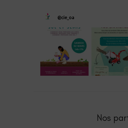
@
cie_oa
Nos part