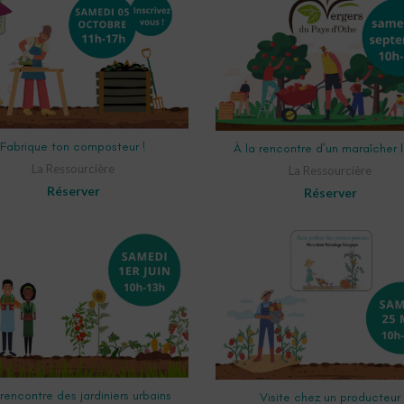
ADD TO CART
ADD TO CART
Fabrique ton composteur !
À la rencontre d’un maraîcher 
La Ressourcière
La Ressourcière
Réserver
Réserver
ADD TO CART
ADD TO CART
 rencontre des jardiniers urbains
Visite chez un producteur