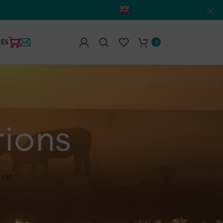
TÉS
0
tions
CIE