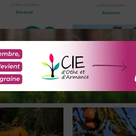
La Ressourcière
La Ressourcière
Réserver
Réserver
SELECT OPTIONS
Sur la piste des animaux du site 
de Davrey
ADD TO CART
Rendez-vous nature CIE
Fabrique ton composteur !
Réserver
La Ressourcière
Réserver