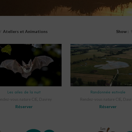
Ateliers et Animations
Show
SELECT OPTIONS
SELECT OPTIONS
Les ailes de la nuit
Randonnée estivale
ndez-vous nature CIE
,
Davrey
Rendez-vous nature CIE
,
Davr
Réserver
Réserver