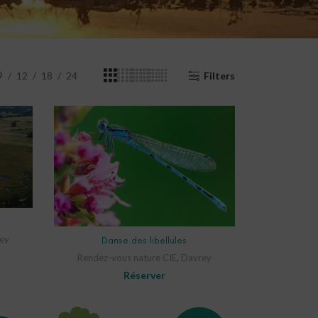
9
12
18
24
Filters
SELECT OPTIONS
ey
Danse des libellules
Rendez-vous nature CIE
,
Davrey
Réserver