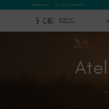
info@cieoa.fr
Tél
:
+33.3.25.40.10.59
Q
Atel
LA
7 P