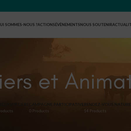
UI SOMMES-NOUS ?
ACTIONS
ÉVÈNEMENTS
NOUS SOUTENIR
ACTUALI
iers et Anima
 RESSOURCIÈRE
CAMPAGNE PARTICIPATIVE
RENDEZ-VOUS NATURE 
roducts
0 Products
14 Products