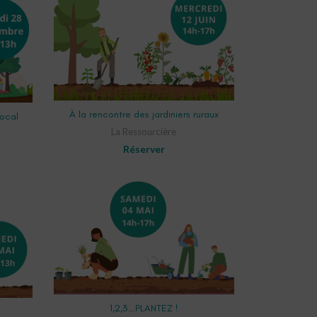
ADD TO CART
À la rencontre des jardiniers ruraux
local
La Ressourcière
Réserver
ADD TO CART
1,2,3…PLANTEZ !