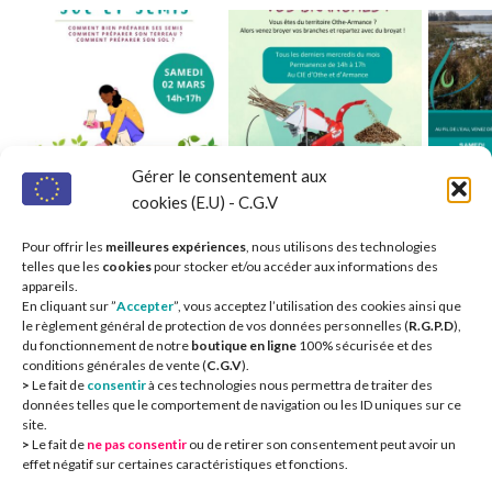
Gérer le consentement aux
cookies (E.U) - C.G.V
Pour offrir les
meilleures expériences
, nous utilisons des technologies
telles que les
cookies
pour stocker et/ou accéder aux informations des
appareils.
En cliquant sur ”
Accepter
”, vous acceptez l’utilisation des cookies ainsi que
le règlement général de protection de vos données personnelles (
R.G.P.D
),
du fonctionnement de notre
boutique en ligne
100% sécurisée et des
conditions générales de vente (
C.G.V
).
Nos partenaires 
>
Le fait de
consentir
à ces technologies nous permettra de traiter des
données telles que le comportement de navigation ou les ID uniques sur ce
site.
>
Le fait de
ne pas consentir
ou de retirer son consentement peut avoir un
effet négatif sur certaines caractéristiques et fonctions.