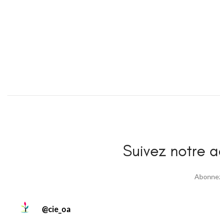
Suivez notre ac
Abonnez 
@
cie_oa