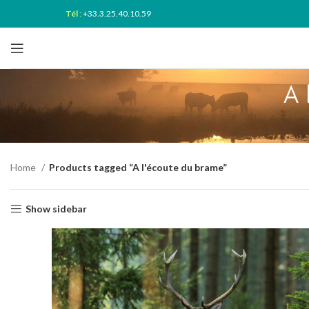
Tél
:
+33.3.25.40.10.59
A 
Home
Products tagged “A l'écoute du brame”
Show sidebar