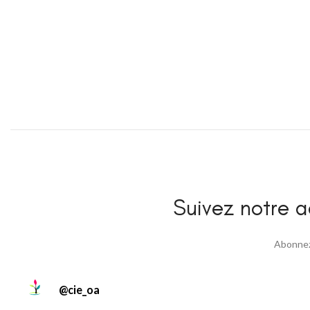
Suivez notre ac
Abonnez 
@
cie_oa