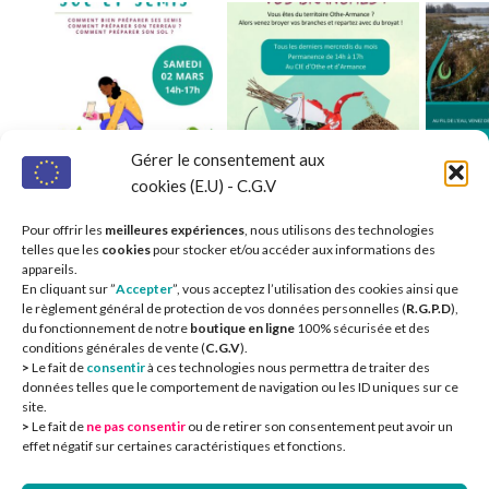
Gérer le consentement aux
cookies (E.U) - C.G.V
Pour offrir les
meilleures expériences
, nous utilisons des technologies
telles que les
cookies
pour stocker et/ou accéder aux informations des
appareils.
En cliquant sur ”
Accepter
”, vous acceptez l’utilisation des cookies ainsi que
le règlement général de protection de vos données personnelles (
R.G.P.D
),
du fonctionnement de notre
boutique en ligne
100% sécurisée et des
conditions générales de vente (
C.G.V
).
>
Le fait de
consentir
à ces technologies nous permettra de traiter des
Nos partenaires 
données telles que le comportement de navigation ou les ID uniques sur ce
site.
>
Le fait de
ne pas consentir
ou de retirer son consentement peut avoir un
effet négatif sur certaines caractéristiques et fonctions.