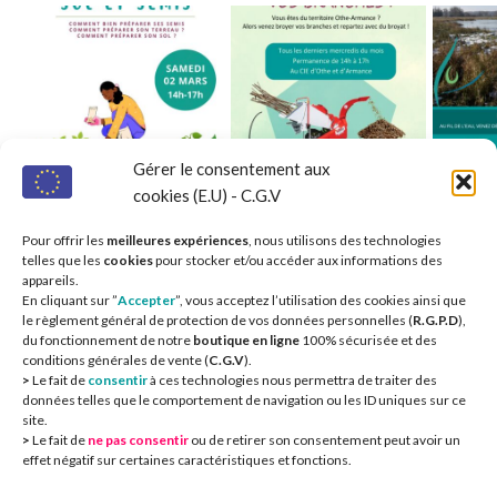
Gérer le consentement aux
cookies (E.U) - C.G.V
Pour offrir les
meilleures expériences
, nous utilisons des technologies
telles que les
cookies
pour stocker et/ou accéder aux informations des
appareils.
En cliquant sur ”
Accepter
”, vous acceptez l’utilisation des cookies ainsi que
le règlement général de protection de vos données personnelles (
R.G.P.D
),
du fonctionnement de notre
boutique en ligne
100% sécurisée et des
conditions générales de vente (
C.G.V
).
>
Le fait de
consentir
à ces technologies nous permettra de traiter des
Nos partenaires 
données telles que le comportement de navigation ou les ID uniques sur ce
site.
>
Le fait de
ne pas consentir
ou de retirer son consentement peut avoir un
effet négatif sur certaines caractéristiques et fonctions.