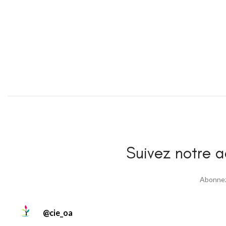
Suivez notre ac
Abonnez 
@
cie_oa