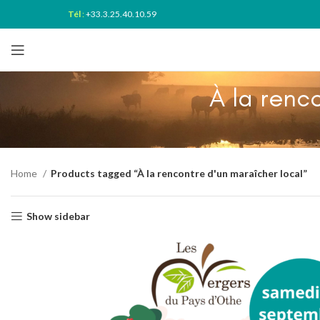
Tél
:
+33.3.25.40.10.59
À la renc
Home
Products tagged “À la rencontre d'un maraîcher local”
Show sidebar