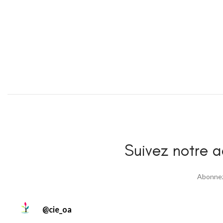
Suivez notre ac
Abonnez 
@
cie_oa