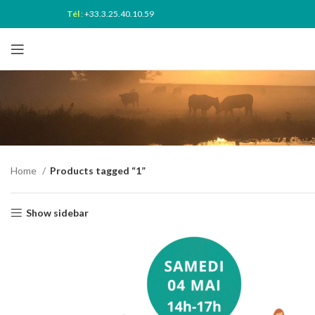
Tél
:
+33.3.25.40.10.59
Home
Products tagged “1”
Show sidebar