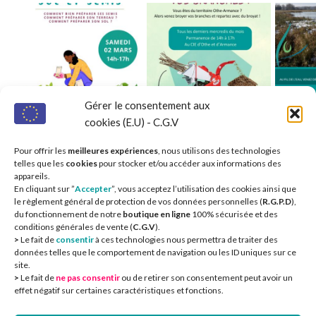
Gérer le consentement aux
cookies (E.U) - C.G.V
Pour offrir les
meilleures expériences
, nous utilisons des technologies
telles que les
cookies
pour stocker et/ou accéder aux informations des
appareils.
En cliquant sur ”
Accepter
”, vous acceptez l’utilisation des cookies ainsi que
le règlement général de protection de vos données personnelles (
R.G.P.D
),
du fonctionnement de notre
boutique en ligne
100% sécurisée et des
conditions générales de vente (
C.G.V
).
>
Le fait de
consentir
à ces technologies nous permettra de traiter des
Nos partenaires 
données telles que le comportement de navigation ou les ID uniques sur ce
site.
>
Le fait de
ne pas consentir
ou de retirer son consentement peut avoir un
effet négatif sur certaines caractéristiques et fonctions.