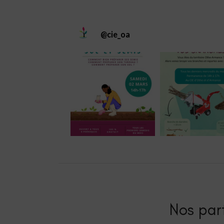
@
cie_oa
Nos part