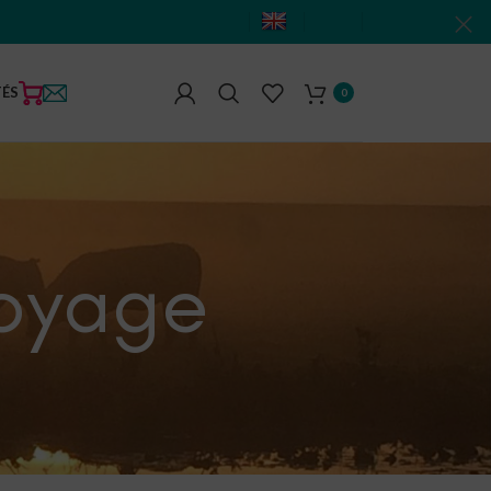
TÉS
0
royage