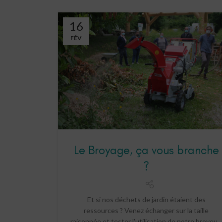
16
FÉV
Le Broyage, ça vous branche
?
Et si nos déchets de jardin étaient des
ressources ? Venez échanger sur la taille
raisonnée et tester l'utilisation de notre broyeu..