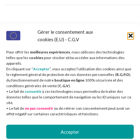
Nos partenaires 
Gérer le consentement aux
cookies (E.U) - C.G.V
Pour offrir les
meilleures expériences
, nous utilisons des technologies
telles que les
cookies
pour stocker et/ou accéder aux informations des
appareils.
En cliquant sur ”
Accepter
”, vous acceptez l’utilisation des cookies ainsi que
le règlement général de protection de vos données personnelles (
R.G.P.D
),
du fonctionnement de notre
boutique en ligne
100% sécurisée et des
conditions générales de vente (
C.G.V
).
>
Le fait de
consentir
à ces technologies nous permettra de traiter des
données telles que le comportement de navigation ou les ID uniques sur ce
site.
>
Le fait de
ne pas consentir
ou de retirer son consentement peut avoir un
effet négatif sur certaines caractéristiques et fonctions.
Accepter