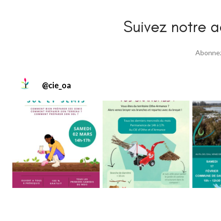
Suivez notre ac
Abonnez 
@
cie_oa