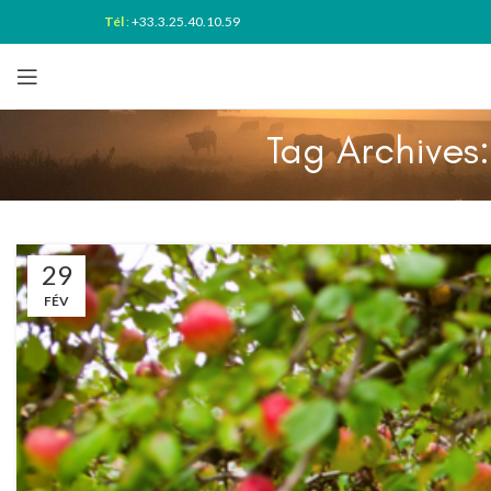
Tél
:
+33.3.25.40.10.59
Tag Archives
29
FÉV