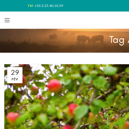
Tél
:
+33.3.25.40.10.59
Tag 
29
FÉV