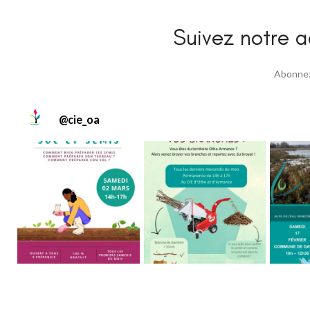
Suivez notre ac
Abonnez 
@
cie_oa