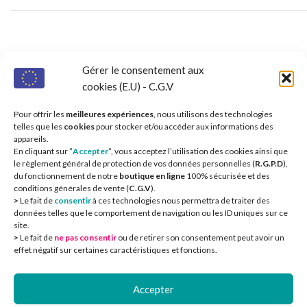
Nos partenaires 
Gérer le consentement aux
cookies (E.U) - C.G.V
Pour offrir les
meilleures expériences
, nous utilisons des technologies
telles que les
cookies
pour stocker et/ou accéder aux informations des
appareils.
En cliquant sur ”
Accepter
”, vous acceptez l’utilisation des cookies ainsi que
le règlement général de protection de vos données personnelles (
R.G.P.D
),
du fonctionnement de notre
boutique en ligne
100% sécurisée et des
conditions générales de vente (
C.G.V
).
>
Le fait de
consentir
à ces technologies nous permettra de traiter des
données telles que le comportement de navigation ou les ID uniques sur ce
site.
>
Le fait de
ne pas consentir
ou de retirer son consentement peut avoir un
effet négatif sur certaines caractéristiques et fonctions.
Accepter